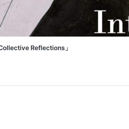
ective Reflections」
「The
ive
tions」