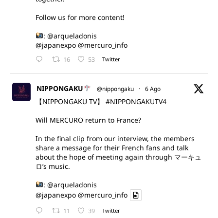
Follow us for more content!
:
@arqueladonis
@japanexpo
@mercuro_info
16
53
Twitter
NIPPONGAKU
@nippongaku
·
6 Ago
【NIPPONGAKU TV】
#NIPPONGAKUTV4
Will MERCURO return to France?
In the final clip from our interview, the members
share a message for their French fans and talk
about the hope of meeting again through マーキュ
ロ’s music.
:
@arqueladonis
@japanexpo
@mercuro_info
11
39
Twitter