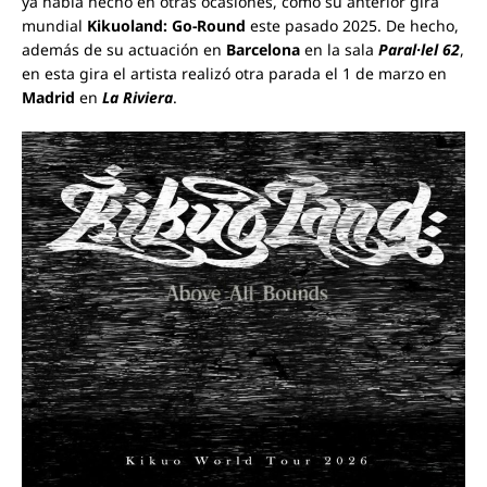
ya había hecho en otras ocasiones, como su anterior gira
mundial
Kikuoland: Go-Round
este pasado 2025. De hecho,
además de su actuación en
Barcelona
en la sala
Paral·lel 62
,
en esta gira el artista realizó otra parada el 1 de marzo en
Madrid
en
La Riviera
.