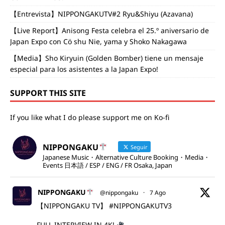
【Entrevista】NIPPONGAKUTV#2 Ryu&Shiyu (Azavana)
【Live Report】Anisong Festa celebra el 25.º aniversario de
Japan Expo con Cö shu Nie, yama y Shoko Nakagawa
【Media】Sho Kiryuin (Golden Bomber) tiene un mensaje
especial para los asistentes a la Japan Expo!
SUPPORT THIS SITE
If you like what I do please support me on Ko-fi
NIPPONGAKU
Seguir
Japanese Music・Alternative Culture Booking・Media・
Events 日本語 / ESP / ENG / FR Osaka, Japan
NIPPONGAKU
@nippongaku
·
7 Ago
【NIPPONGAKU TV】
#NIPPONGAKUTV3
FULL INTERVIEW IN 4K!