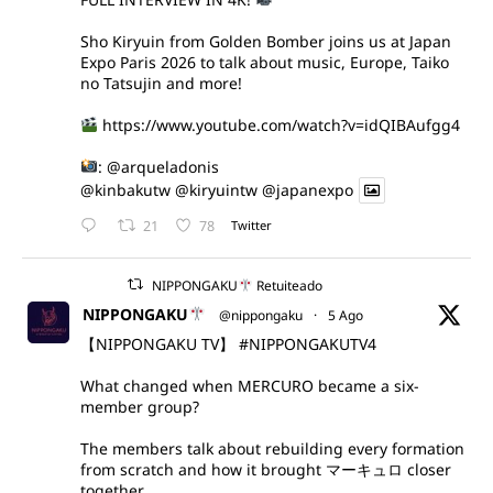
Sho Kiryuin from Golden Bomber joins us at Japan
Expo Paris 2026 to talk about music, Europe, Taiko
no Tatsujin and more!
https://www.youtube.com/watch?v=idQIBAufgg4
:
@arqueladonis
@kinbakutw
@kiryuintw
@japanexpo
21
78
Twitter
NIPPONGAKU
Retuiteado
NIPPONGAKU
@nippongaku
·
5 Ago
【NIPPONGAKU TV】
#NIPPONGAKUTV4
What changed when MERCURO became a six-
member group?
The members talk about rebuilding every formation
from scratch and how it brought マーキュロ closer
together.