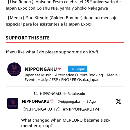
【Live Report】Anisong Festa celebra el 25.º aniversario de
Japan Expo con Cö shu Nie, yama y Shoko Nakagawa
【Media】Sho Kiryuin (Golden Bomber) tiene un mensaje
especial para los asistentes a la Japan Expo!
SUPPORT THIS SITE
If you like what I do please support me on Ko-fi
NIPPONGAKU
Seguir
Japanese Music・Alternative Culture Booking・Media・
Events 日本語 / ESP / ENG / FR Osaka, Japan
NIPPONGAKU
Retuiteado
NIPPONGAKU
@nippongaku
·
5 Ago
【NIPPONGAKU TV】
#NIPPONGAKUTV4
What changed when MERCURO became a six-
member group?