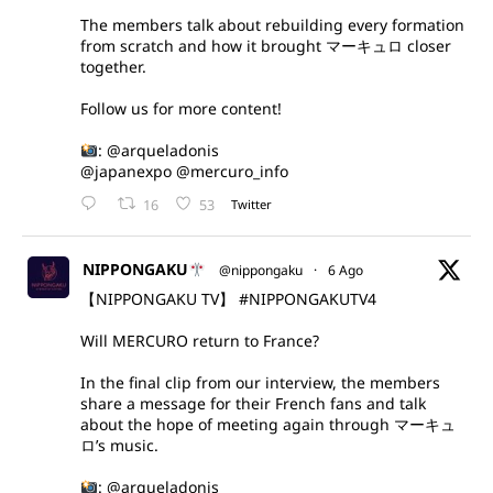
The members talk about rebuilding every formation
from scratch and how it brought マーキュロ closer
together.
Follow us for more content!
:
@arqueladonis
@japanexpo
@mercuro_info
16
53
Twitter
NIPPONGAKU
@nippongaku
·
6 Ago
【NIPPONGAKU TV】
#NIPPONGAKUTV4
Will MERCURO return to France?
In the final clip from our interview, the members
share a message for their French fans and talk
about the hope of meeting again through マーキュ
ロ’s music.
:
@arqueladonis