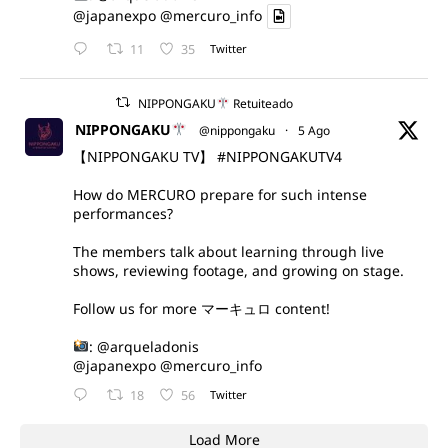
@japanexpo
@mercuro_info
11
35
Twitter
NIPPONGAKU
Retuiteado
NIPPONGAKU
@nippongaku
·
5 Ago
【NIPPONGAKU TV】
#NIPPONGAKUTV4
How do MERCURO prepare for such intense
performances?
The members talk about learning through live
shows, reviewing footage, and growing on stage.
Follow us for more マーキュロ content!
:
@arqueladonis
@japanexpo
@mercuro_info
18
56
Twitter
Load More