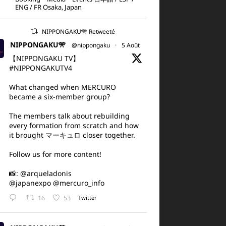
ENG / FR Osaka, Japan
NIPPONGAKU🎌 Retweeté
NIPPONGAKU🎌
@nippongaku
·
5 Août
【NIPPONGAKU TV】
#NIPPONGAKUTV4
What changed when MERCURO
became a six-member group?
The members talk about rebuilding
every formation from scratch and how
it brought マーキュロ closer together.
Follow us for more content!
📸:
@arqueladonis
@japanexpo
@mercuro_info
16
53
Twitter