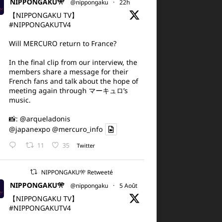
NIPPONGAKU🎌
@nippongaku
·
22h
【NIPPONGAKU TV】
#NIPPONGAKUTV4
Will MERCURO return to France?
In the final clip from our interview, the
members share a message for their
French fans and talk about the hope of
meeting again through マーキュロ’s
music.
📸:
@arqueladonis
@japanexpo
@mercuro_info
11
35
Twitter
NIPPONGAKU🎌 Retweeté
NIPPONGAKU🎌
@nippongaku
·
5 Août
【NIPPONGAKU TV】
#NIPPONGAKUTV4