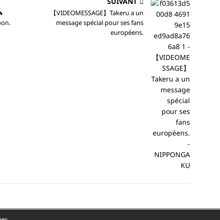
SUIVANT

【VIDEOMESSAGE】Takeru a un
oon.
message spécial pour ses fans
européens.
mes