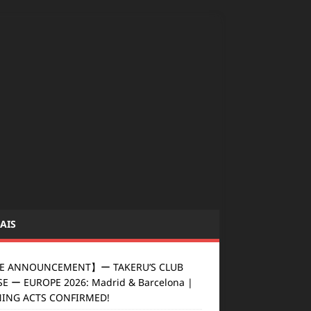
AIS
E ANNOUNCEMENT】ー TAKERU’S CLUB
E ー EUROPE 2026: Madrid & Barcelona |
ING ACTS CONFIRMED!