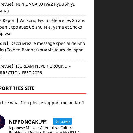
revue】NIPPONGAKUTV#2 Ryu&Shiyu
vana)
e Report】Anisong Festa célèbre les 25 ans
apan Expo avec Cö shu Nie, yama et Shoko
gawa
ia】Découvrez le message spécial de Sho
in (Golden Bomber) aux visiteurs de Japan
!
revue】ISCREAM NEVER GROUND –
RRECTION FEST 2026
PORT THIS SITE
u like what I do please support me on Ko-fi
NIPPONGAKU🎌
Suivre
Japanese Music・Alternative Culture
Booking・Media・Events 日本語 / ESP /