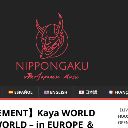
ESPAÑOL
ENGLISH
日本語
FRANÇ
EMENT】Kaya WORLD
【LIV
HOUS
WORLD – in EUROPE ＆
OPEN