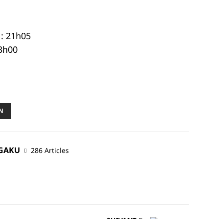
 : 21h05
23h00
N
NGAKU
286 Articles