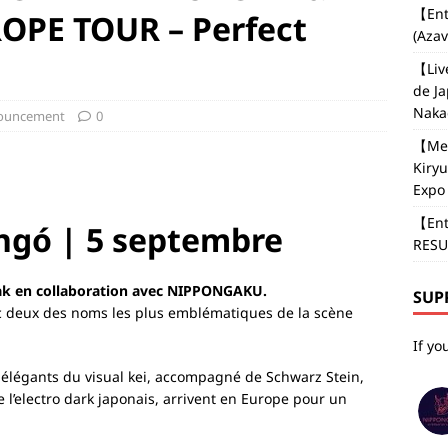
【Ent
OPE TOUR – Perfect
(Aza
【Liv
de J
Naka
nouncement
0
【Med
Kiryu
Expo 
【Ent
ngó | 5 septembre
RESU
ak en collaboration avec NIPPONGAKU.
SUP
c deux des noms les plus emblématiques de la scène
If yo
et élégants du visual kei, accompagné de Schwarz Stein,
l’electro dark japonais, arrivent en Europe pour un