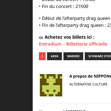
• Fin du concert : 21h00
• Début de l’afterparty drag queen
• Fin de l’afterparty drag queen : 
🎫
Achetez vos billets ici :
Entradium – Billetterie officielle
KAYA
MADRID
SCHWARZ STEI
A propos de NIPPO
ALTERNATIVE CULTURE