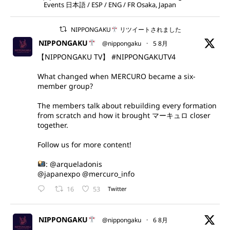
Events 日本語 / ESP / ENG / FR Osaka, Japan
NIPPONGAKU
リツイートされました
NIPPONGAKU
@nippongaku
·
5 8月
【NIPPONGAKU TV】
#NIPPONGAKUTV4
What changed when MERCURO became a six-
member group?
The members talk about rebuilding every formation
from scratch and how it brought マーキュロ closer
together.
Follow us for more content!
:
@arqueladonis
@japanexpo
@mercuro_info
16
53
Twitter
NIPPONGAKU
@nippongaku
·
6 8月