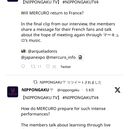
【NIPPONGAKU TV】
#NIPPONGAKUTV4
Will MERCURO return to France?
In the final clip from our interview, the members
share a message for their French fans and talk
about the hope of meeting again through マーキュ
ロ’s music.
:
@arqueladonis
@japanexpo
@mercuro_info
11
35
Twitter
NIPPONGAKU
リツイートされました
NIPPONGAKU
@nippongaku
·
5 8月
【NIPPONGAKU TV】
#NIPPONGAKUTV4
How do MERCURO prepare for such intense
performances?
The members talk about learning through live