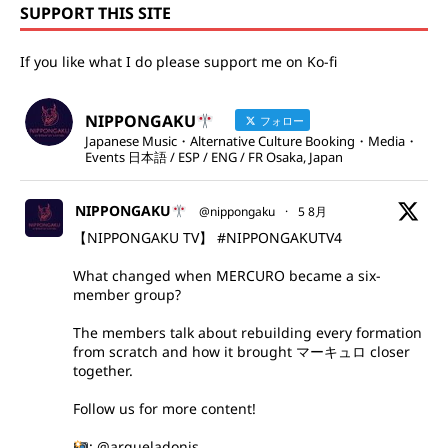
SUPPORT THIS SITE
If you like what I do please support me on Ko-fi
NIPPONGAKU
フォロー
Japanese Music・Alternative Culture Booking・Media・
Events 日本語 / ESP / ENG / FR Osaka, Japan
NIPPONGAKU
@nippongaku
·
5 8月
【NIPPONGAKU TV】
#NIPPONGAKUTV4
What changed when MERCURO became a six-
member group?
The members talk about rebuilding every formation
from scratch and how it brought マーキュロ closer
together.
Follow us for more content!
:
@arqueladonis