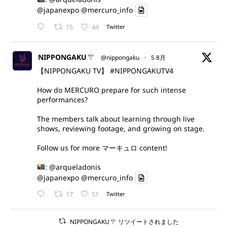
@japanexpo
@mercuro_info
15
44
Twitter
NIPPONGAKU
@nippongaku
·
5 8月
【NIPPONGAKU TV】
#NIPPONGAKUTV4
How do MERCURO prepare for such intense
performances?
The members talk about learning through live
shows, reviewing footage, and growing on stage.
Follow us for more マーキュロ content!
:
@arqueladonis
@japanexpo
@mercuro_info
17
51
Twitter
NIPPONGAKU
リツイートされました