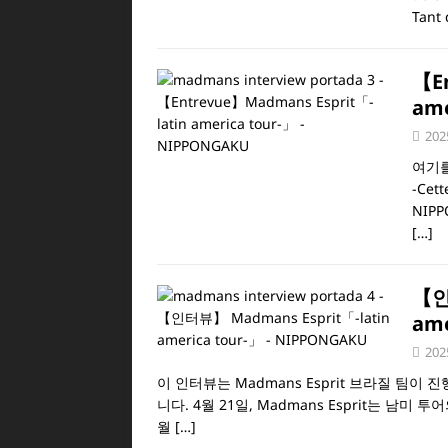
Tant 
【En
ame
202
여기를
-Cett
NIPPO
[…]
【인
ame
202
이 인터뷰는 Madmans Esprit 브라질 팀이
니다. 4월 21일, Madmans Esprit는 
월
[…]