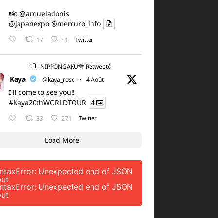
📸:
@arqueladonis
@japanexpo
@mercuro_info
17
51
Twitter
NIPPONGAKU🎌 Retweeté
Kaya
@kaya_rose
·
4 Août
I'll come to see you!!
#Kaya20thWORLDTOUR
4
33
271
Twitter
Load More
ntaxError: Unexpected end of JSON
put
ntaxError: Unexpected end of JSON
put