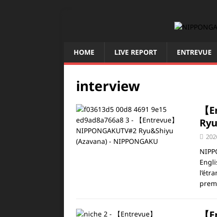
HOME
LIVE REPORT
ENTREVUE
interview
【E
Ryu
202
NIPP
Engli
l’étr
premi
【En