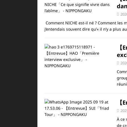
dan
202
Comment NICHE est-il né ? Comment les mem
j’entendais souvent dire qu’« il n’y a plus a
【E
exc
202
Comm
group
réuni
【E
202
À ce 
de cr