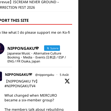
revue】ISCREAM NEVER GROUND –
RRECTION FEST 2026
PORT THIS SITE
u like what I do please support me on Ko-fi
NIPPONGAKU🎌
Suivre
Japanese Music・Alternative Culture
Booking・Media・Events 日本語 / ESP /
ENG / FR Osaka, Japan
NIPPONGAKU🎌
@nippongaku
·
5 Août
【NIPPONGAKU TV】
#NIPPONGAKUTV4
What changed when MERCURO
became a six-member group?
The members talk about rebuilding