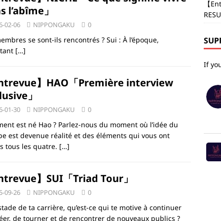
【Ent
s l’abîme」
RESU
6-02-06
NIPPONGAKU
0
bres se sont-ils rencontrés ? Sui : À l’époque,
SUP
utant
[…]
If yo
ntrevue】HAO「Première interview
lusive」
6-01-30
NIPPONGAKU
0
ent est né Hao ? Parlez-nous du moment où l’idée du
e est devenue réalité et des éléments qui vous ont
s tous les quatre.
[…]
ntrevue】SUI「Triad Tour」
5-09-26
NIPPONGAKU
0
stade de ta carrière, qu’est-ce qui te motive à continuer
éer, de tourner et de rencontrer de nouveaux publics ?