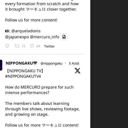
every formation from scratch and how
it brought マーキュロ closer together.
Follow us for more content!
📸:
@arqueladonis
@japanexpo
@mercuro_info
15
44
Twitter
NIPPONGAKU🎌
@nippongaku
·
5 Août
【NIPPONGAKU TV】
#NIPPONGAKUTV4
How do MERCURO prepare for such
intense performances?
The members talk about learning
through live shows, reviewing footage,
and growing on stage.
Follow us for more マーキュロ content!