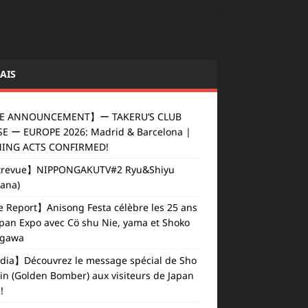
AIS
E ANNOUNCEMENT】ー TAKERU’S CLUB
E ー EUROPE 2026: Madrid & Barcelona |
ING ACTS CONFIRMED!
revue】NIPPONGAKUTV#2 Ryu&Shiyu
vana)
e Report】Anisong Festa célèbre les 25 ans
apan Expo avec Cö shu Nie, yama et Shoko
gawa
ia】Découvrez le message spécial de Sho
in (Golden Bomber) aux visiteurs de Japan
!