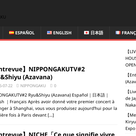
ESPAÑOL
ENGLISH
日本語
FRANÇ
【LIV
HOUS
OPEN
ntrevue】NIPPONGAKUTV#2
【Ent
&Shiyu (Azavana)
(Aza
6-07-22
NIPPONGAKU
0
【Liv
ONGAKUTV#2 Ryu&Shiyu (Azavana) Español｜日本語｜
de J
sh ｜Français Après avoir donné votre premier concert à
Naka
anger à Shanghai, vous vous produisez aujourd’hui pour la
ère fois à Paris devant
[…]
【Med
Kiryu
Expo 
trevue】NICHE「Ce que signifie vivre