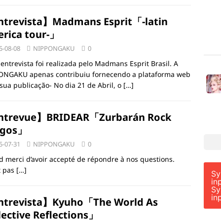
trevista】Madmans Esprit「-latin
rica tour-」
5-08-08
NIPPONGAKU
0
 entrevista foi realizada pelo Madmans Esprit Brasil. A
ONGAKU apenas contribuiu fornecendo a plataforma web
sua publicação- No dia 21 de Abril, o
[…]
ntrevue】BRIDEAR「Zurbarán Rock
rgos」
5-07-31
NIPPONGAKU
0
d merci d’avoir accepté de répondre à nos questions.
t pas
[…]
Sy
in
Sy
in
trevista】Kyuho「The World As
lective Reflections」