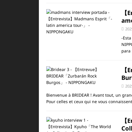
【En
ame
202
-Esta
NIPP
para 
【E
Bu
202
Bienvenue à BRIDEAR ! Avant tout, un gran
Pour celles et ceux qui ne vous connaissen
【En
Col