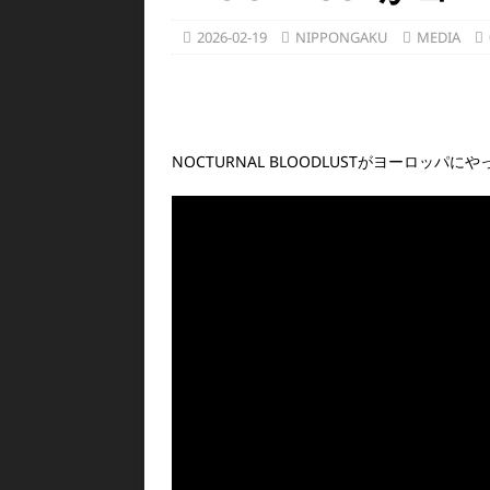
2026-02-19
NIPPONGAKU
MEDIA
NOCTURNAL BLOODLUST
がヨーロッパにや