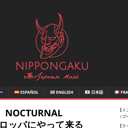
ー
ESPAÑOL
ENGLISH
日本語
FRA
】NOCTURNAL
【イン
（ゴ
ヨーロッパにやって来る
【ライ