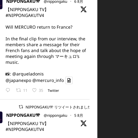
NIPPONGAKU🎌
@nippongaku
·
6 8月
【NIPPONGAKU TV】
#NIPPONGAKUTV4
Will MERCURO return to France?
In the final clip from our interview, the
members share a message for their
French fans and talk about the hope of
meeting again through マーキュロ’s
music.
📸:
@arqueladonis
@japanexpo
@mercuro_info
11
35
Twitter
NIPPONGAKU🎌 リツイートされました
NIPPONGAKU🎌
@nippongaku
·
5 8月
【NIPPONGAKU TV】
#NIPPONGAKUTV4