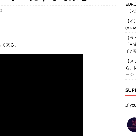
EUR
0
ニン
【イン
(Aza
【ライ
「An
って来る。
子が
【メ
ら、J
ージ
SUP
If yo