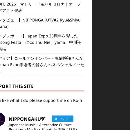
OPE 2026：マドリード＆バルセロナ｜オープ
グアクト発表
タビュー】NIPPONGAKUTV#2 Ryu&Shiyu
vana)
ブレポート】Japan Expo 25周年を彩った
isong Festa」にCö shu Nie、yama、中川翔
集結
ディア】ゴールデンボンバー・鬼龍院翔さんか
apan Expo来場者の皆さんへスペシャルメッセ
！
PORT THIS SITE
u like what I do please support me on Ko-fi
NIPPONGAKU🎌
フォロー
Japanese Music・Alternative Culture
Booking・Media・Events 日本語 / ESP /