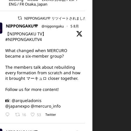
ENG / FR Osaka, Japan
NIPPONGAKU🎌 リツイートされました
NIPPONGAKU🎌
@nippongaku
·
5 8月
【NIPPONGAKU TV】
#NIPPONGAKUTV4
What changed when MERCURO
became a six-member group?
The members talk about rebuilding
every formation from scratch and how
it brought マーキュロ closer together.
Follow us for more content!
📸:
@arqueladonis
@japanexpo
@mercuro_info
16
53
Twitter