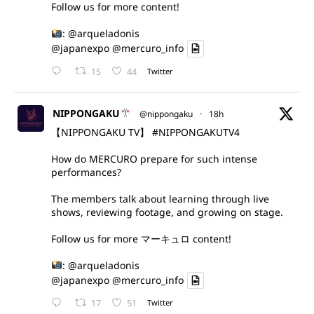
Follow us for more content!
:
@arqueladonis
@japanexpo
@mercuro_info
15
44
Twitter
NIPPONGAKU
@nippongaku
·
18h
【NIPPONGAKU TV】
#NIPPONGAKUTV4
How do MERCURO prepare for such intense
performances?
The members talk about learning through live
shows, reviewing footage, and growing on stage.
Follow us for more マーキュロ content!
:
@arqueladonis
@japanexpo
@mercuro_info
17
51
Twitter