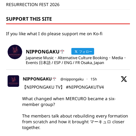
RESURRECTION FEST 2026
SUPPORT THIS SITE
If you like what I do please support me on Ko-fi
NIPPONGAKU
フォロー
Japanese Music・Alternative Culture Booking・Media・
Events 日本語 / ESP / ENG / FR Osaka, Japan
NIPPONGAKU
@nippongaku
·
15h
【NIPPONGAKU TV】
#NIPPONGAKUTV4
What changed when MERCURO became a six-
member group?
The members talk about rebuilding every formation
from scratch and how it brought マーキュロ closer
together.