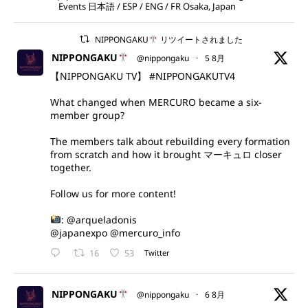
Events 日本語 / ESP / ENG / FR Osaka, Japan
NIPPONGAKU
リツイートされました
NIPPONGAKU
@nippongaku
·
5 8月
【NIPPONGAKU TV】
#NIPPONGAKUTV4
What changed when MERCURO became a six-
member group?
The members talk about rebuilding every formation
from scratch and how it brought マーキュロ closer
together.
Follow us for more content!
:
@arqueladonis
@japanexpo
@mercuro_info
16
53
Twitter
NIPPONGAKU
@nippongaku
·
6 8月