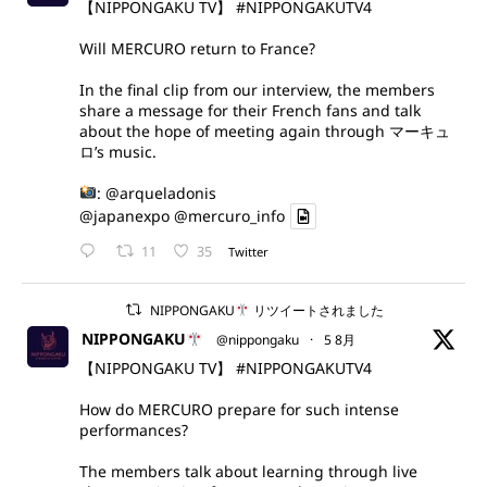
【NIPPONGAKU TV】
#NIPPONGAKUTV4
Will MERCURO return to France?
In the final clip from our interview, the members
share a message for their French fans and talk
about the hope of meeting again through マーキュ
ロ’s music.
:
@arqueladonis
@japanexpo
@mercuro_info
11
35
Twitter
NIPPONGAKU
リツイートされました
NIPPONGAKU
@nippongaku
·
5 8月
【NIPPONGAKU TV】
#NIPPONGAKUTV4
How do MERCURO prepare for such intense
performances?
The members talk about learning through live