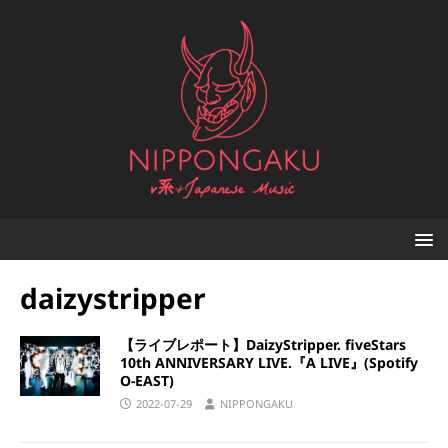
daizystripper
【ライブレポート】DaizyStripper. fiveStars
10th ANNIVERSARY LIVE.『A LIVE』(Spotify
O-EAST)
2022-07-29
NIPPONGAKU