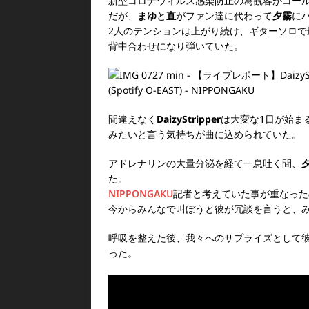
新型コロナウィルス感染防止の為観客がコー
だが、
まゆ
と
直
がファン達に代わって
夕霧
に
2人のテンションは上がり続け、ギターソロ
背中合わせになり弾いていた。
間違えなく
DaizyStripper
は大変な1日が始ま
みたいと言う気持ちが曲に込められていた。
アドレナリンの大量分泌を経て一息吐く間、
た。
NIPPONGAKU
記者と考えていた事が重なった
今からみんなで叫ぼうと彼が冗談を言うと、
呼吸を整えた後、我々へのサプライズとして
った。