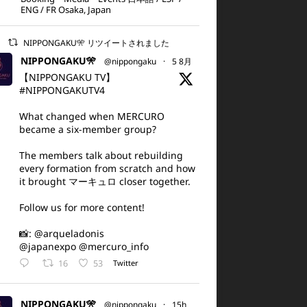
ENG / FR Osaka, Japan
NIPPONGAKU🎌 リツイートされました
NIPPONGAKU🎌
@nippongaku
·
5 8月
【NIPPONGAKU TV】
#NIPPONGAKUTV4
What changed when MERCURO
became a six-member group?
The members talk about rebuilding
every formation from scratch and how
it brought マーキュロ closer together.
Follow us for more content!
📸: @arqueladonis
@japanexpo @mercuro_info
16
53
Twitter
NIPPONGAKU🎌
@nippongaku
·
15h