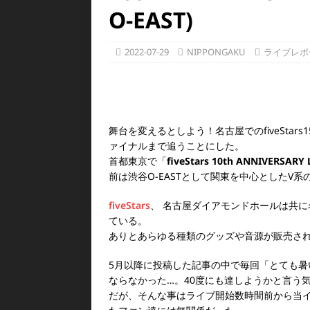
O-EAST)
2022-07-29
NIPPONGAKU
ライブレポ
舞台を変えるとしよう！名古屋でのfiveSta
ァイナルまで追うことにした。
首都東京で「
fiveStars 10th ANNIVERSARY 
前は渋谷O-EASTとして関東を中心としたV
fiveStars
、 名古屋ダイアモンドホールは共に
ている。
ありとあらゆる種類のグッズや音源が販売さ
5月以降に投稿した記事の中で毎回「とても
ならなかった…。40度にも達しようかと言う
だが、そんな事はライブ開始数時間前から当