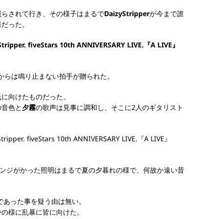
照らされて行き、その様子はまるで
DaizyStripper
が今まで誰
様だった。
客席からは鳴り止まない拍手が贈られた。
氏に向けたものだった。
の音色と
夕霧
の歌声は見事に調和し、そこに2人のギタリスト
。
STのオレンジがかった照明はまるで夏の夕暮れの様で、何故か遠い昔
であった事を疑う由は無い。
かの様に乱暴に皆に向けた。