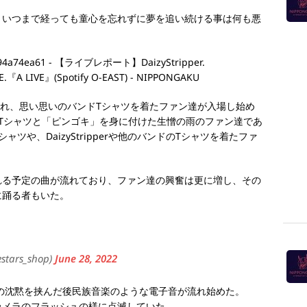
、いつまで経っても童心を忘れずに夢を追い続ける事は何も悪
扉が開放され、思い思いのバンドTシャツを着たファン達が入場し始め
Tシャツと「ピンゴキ」を身に付けた生憎の雨のファン達であ
ツや、DaizyStripperや他のバンドのTシャツを着たファ
れる予定の曲が流れており、ファン達の興奮は更に増し、その
に踊る者もいた。
tars_shop)
June 28, 2022
の沈黙を挟んだ後民族音楽のような電子音が流れ始めた。
カメラのフラッシュの様に点滅していた。