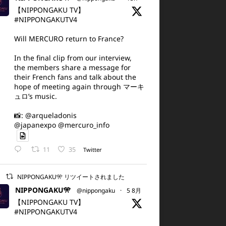
【NIPPONGAKU TV】
#NIPPONGAKUTV4
Will MERCURO return to France?
In the final clip from our interview,
the members share a message for
their French fans and talk about the
hope of meeting again through マーキ
ュロ’s music.
📸: @arqueladonis
@japanexpo @mercuro_info
11
35
Twitter
NIPPONGAKU🎌 リツイートされました
NIPPONGAKU🎌
@nippongaku
·
5 8月
【NIPPONGAKU TV】
#NIPPONGAKUTV4