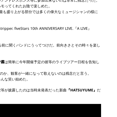
ルアンドレスポンス等に参加出来ないのは非常に残念だった。
ハモってくれたお陰で楽しめた。
で最も盛り上がる部分では多くの偉大なミュージシャンの様に
る前に聞くバンドにうってつけだ。
前向きさとその時々を楽し
夕霧
は簡単に今年開催予定の彼等のライブツアー日程を告知し
のか、観客が一緒になって歌えないのは残念だと言う。
みんな笑い始めた。
彼等が披露したのは当時未発表だった新曲
『HATSUYUME』
だ