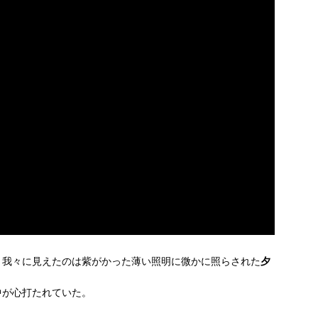
、我々に見えたのは紫がかった薄い照明に微かに照らされた
夕
中が心打たれていた。