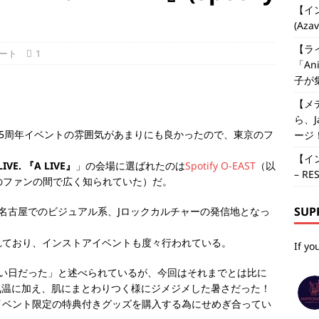
【イン
(Aza
【ライ
ート
1
「An
子が
【メ
ら、J
rs15周年イベントの雰囲気があまりにも良かったので、東京のフ
ージ
【イ
LIVE. 『A LIVE』
」の会場に選ばれたのは
Spotify O-EAST
（以
– RE
系のファンの間で広く知られていた）だ。
SUP
名古屋でのビジュアル系、Jロックカルチャーの発信地となっ
れており、インストアイベントも度々行われている。
If yo
暑い日だった」と述べられているが、今回はそれまでとは比に
気温に加え、肌にまとわりつく様にジメジメした暑さだった！
イベント限定の特典付きグッズを購入する為にせめぎ合ってい