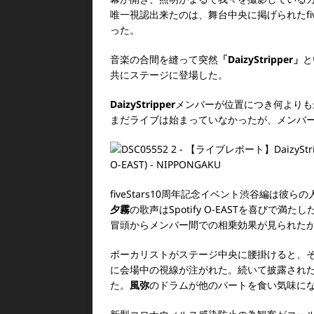
唯一視認出来たのは、舞台中央に掲げられたfiv
った。
音楽の合間を縫って突然
「DaizyStripper」
と
共にステージに登場した。
DaizyStripper
メンバーが位置につき何よりも
まだライブは始まっていなかったが、メンバ
fiveStars10周年記念イベント渋谷編は彼ら
夕霧
の歌声はSpotify O-EASTを喜びで満たし
冒頭からメンバー間での相乗効果が見られた
ボーカリストがステージ中央に腰掛けると、
に会場中の視線が注がれた。
続いて披露され
た。
風弥
のドラムが他のパートを食い気味に