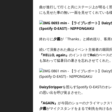
曲が進行して行くと共にステージ上が明るく
にも見せた事の無い一面を見せてくれている
終わりに
夕霧
が「Thanks」と締め括り、
続いて演奏された曲はイベント主催者の堀田
『HELLO, again』
のイントロで
Rei
のベース
も加わって猛暑日の暑さを忘れさせてくれた
DaizyStripper
を照らすSpotify O-EA
の思い出を呼び覚まさせた。
『AGAIN』
が今回のショーのクライマックス
夕霧
がマイクスタンドをまるで剣先を向ける