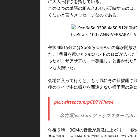
に大人っぽさを指している。
この２つの単語の組み合わせが反映するのは
くないと言うメッセージなのである。
午後4時15分にはSpotify O-EASTの
た。1番目を惹いたのはバンドのロゴが入った
ったが、ザアザアの「一葵推し」と書かれたTシャ
ンも大勢いた。
会場に入って行くと、もう既にその日披露さ
後のライブ中に振りを間違えない様予習の為
pic.twitter.com/pCD7VFhas4
— 名古屋fiveStars ファイブスター (@fives
午後５時、BGMの音量が急激に上がり、一瞬
幕が開き、照明がまるで我々を撮影している