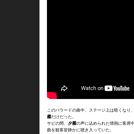
このバラードの曲中、ステージ上は暗くなり
霧
だけだった。
サビの間、
夕霧
の声に込められた情熱に客席
曲を観客皆静かに聴き入っていた。