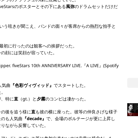
eStarsのポスターとその下にある
風弥
のドラムセットだけだ
いう呟きが聞こえ、バンドの面々が客席からの熱烈な拍手と
最初に行ったのは観客への挨拶だった。
ーの顔には笑顔が宿っていた。
の人気曲
『色彩ヴィヴィッド』
でスタートした。
た。
が、特に
直
（gt.）と
夕霧
のコンビは凄かった。
その後を追う様に
直
も彼の横に座った。彼等の仲良さげな様子
たのも人気曲
『decade』
で、会場のボルテージが更に上昇し
なりながら反響していた。