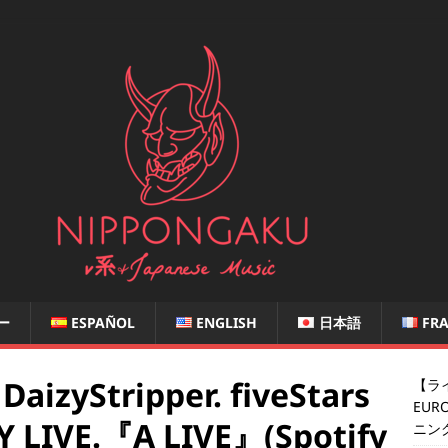
ー
ESPAÑOL
ENGLISH
日本語
FRA
Stripper. fiveStars
【ライ
EUR
 LIVE.『A LIVE』(Spotify
ニン