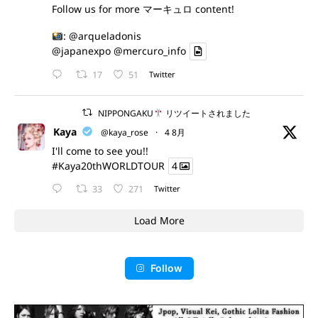
Follow us for more マーキュロ content!
:
@arqueladonis
@japanexpo
@mercuro_info
17
51
Twitter
NIPPONGAKU
リツイートされました
Kaya
@kaya_rose
·
4 8月
I'll come to see you!!
#Kaya20thWORLDTOUR
4
33
271
Twitter
Load More
Follow