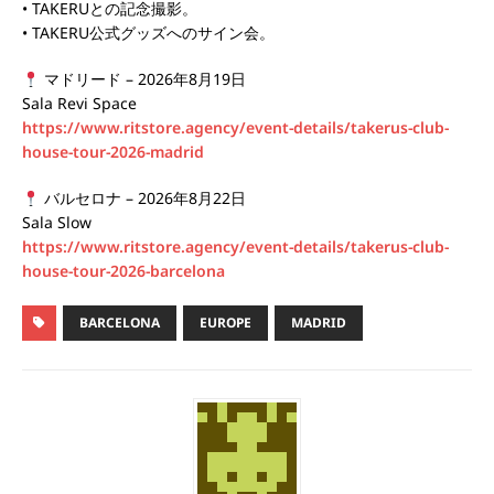
• TAKERUとの記念撮影。
• TAKERU公式グッズへのサイン会。
マドリード – 2026年8月19日
Sala Revi Space
https://www.ritstore.agency/event-details/takerus-club-
house-tour-2026-madrid
バルセロナ – 2026年8月22日
Sala Slow
https://www.ritstore.agency/event-details/takerus-club-
house-tour-2026-barcelona
BARCELONA
EUROPE
MADRID