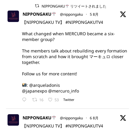
NIPPONGAKU
リツイートされました
NIPPONGAKU
@nippongaku
·
5 8月
【NIPPONGAKU TV】
#NIPPONGAKUTV4
What changed when MERCURO became a six-
member group?
The members talk about rebuilding every formation
from scratch and how it brought マーキュロ closer
together.
Follow us for more content!
:
@arqueladonis
@japanexpo
@mercuro_info
16
53
Twitter
NIPPONGAKU
@nippongaku
·
6 8月
【NIPPONGAKU TV】
#NIPPONGAKUTV4