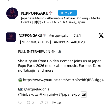
NIPPONGAKU
フォロー
Japanese Music・Alternative Culture Booking・Media・
Events 日本語 / ESP / ENG / FR Osaka, Japan
NIPPONGAKU
@nippongaku
·
7 8月
【NIPPONGAKU TV】
#NIPPONGAKUTV3
FULL INTERVIEW IN 4K!
Sho Kiryuin from Golden Bomber joins us at Japan
Expo Paris 2026 to talk about music, Europe, Taiko
no Tatsujin and more!
https://www.youtube.com/watch?v=idQIBAufgg4
:
@arqueladonis
@kinbakutw
@kiryuintw
@japanexpo
21
78
Twitter