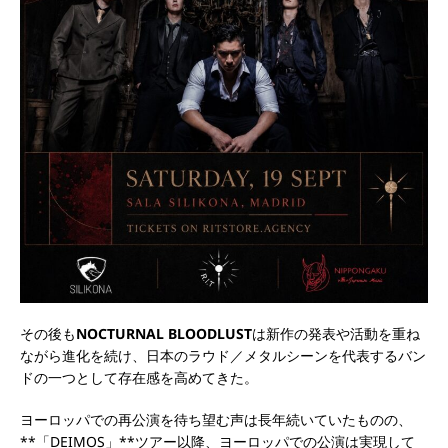
その後も
NOCTURNAL BLOODLUST
は新作の発表や活動を重ね
ながら進化を続け、日本のラウド／メタルシーンを代表するバン
ドの一つとして存在感を高めてきた。
ヨーロッパでの再公演を待ち望む声は長年続いていたものの、
**「DEIMOS」**ツアー以降、ヨーロッパでの公演は実現して