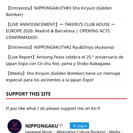
【Entrevista】NIPPONGAKUTV#3 Sho Kiryuin (Golden
Bomber)
【LIVE ANNOUNCEMENT】ー TAKERU’S CLUB HOUSE ー
EUROPE 2026: Madrid & Barcelona | OPENING ACTS
CONFIRMADOS!
【Entrevista】NIPPONGAKUTV#2 Ryu&Shiyu (Azavana)
【Live Report】Anisong Festa celebra el 25.º aniversario de
Japan Expo con Cö shu Nie, yama y Shoko Nakagawa
【Media】Sho Kiryuin (Golden Bomber) tiene un mensaje
especial para los asistentes a la Japan Expo!
SUPPORT THIS SITE
If you like what I do please support me on Ko-fi
NIPPONGAKU
Seguir
Japanese Music・Alternative Culture Booking・Media・