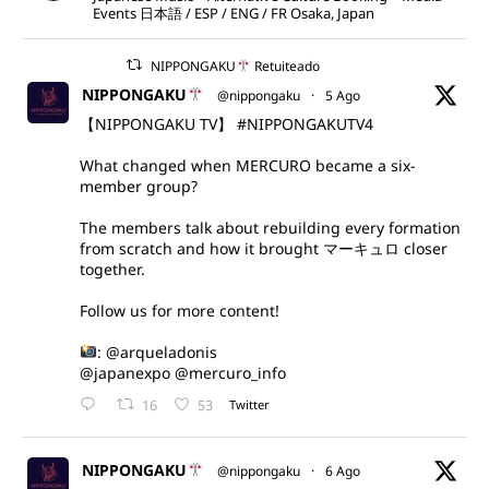
Events 日本語 / ESP / ENG / FR Osaka, Japan
NIPPONGAKU
Retuiteado
NIPPONGAKU
@nippongaku
·
5 Ago
【NIPPONGAKU TV】
#NIPPONGAKUTV4
What changed when MERCURO became a six-
member group?
The members talk about rebuilding every formation
from scratch and how it brought マーキュロ closer
together.
Follow us for more content!
:
@arqueladonis
@japanexpo
@mercuro_info
16
53
Twitter
NIPPONGAKU
@nippongaku
·
6 Ago