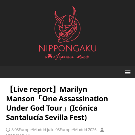
【Live report】Marilyn
Manson「One Assassination
Under God Tour」(Icónica
Santalucía Sevilla Fest)
8 08Europe/Madrid julio 08Europe/Madrid 2026