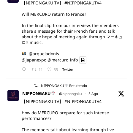
【NIPPONGAKU TV】
#NIPPONGAKUTV4
Will MERCURO return to France?
In the final clip from our interview, the members
share a message for their French fans and talk
about the hope of meeting again through マーキュ
ロ’s music.
:
@arqueladonis
@japanexpo
@mercuro_info
11
35
Twitter
NIPPONGAKU
Retuiteado
NIPPONGAKU
@nippongaku
·
5 Ago
【NIPPONGAKU TV】
#NIPPONGAKUTV4
How do MERCURO prepare for such intense
performances?
The members talk about learning through live