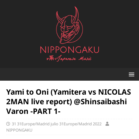
Yami to Oni (Yamitera vs NICOLAS
2MAN live report) @Shinsaibashi
Varon -PART 1-
31 31Europe/Madrid julio 31Europe/Madrid 2022
NIPPONGAKU