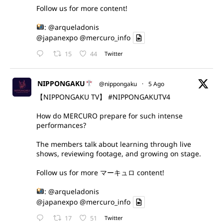
Follow us for more content!
:
@arqueladonis
@japanexpo
@mercuro_info
15
44
Twitter
NIPPONGAKU
@nippongaku
·
5 Ago
【NIPPONGAKU TV】
#NIPPONGAKUTV4
How do MERCURO prepare for such intense
performances?
The members talk about learning through live
shows, reviewing footage, and growing on stage.
Follow us for more マーキュロ content!
:
@arqueladonis
@japanexpo
@mercuro_info
17
51
Twitter