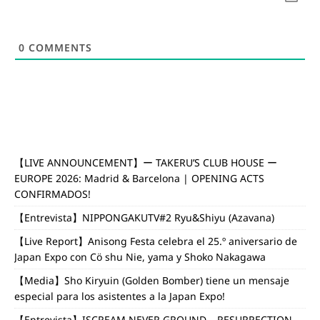
0
COMMENTS
【LIVE ANNOUNCEMENT】ー TAKERU’S CLUB HOUSE ー
EUROPE 2026: Madrid & Barcelona | OPENING ACTS
CONFIRMADOS!
【Entrevista】NIPPONGAKUTV#2 Ryu&Shiyu (Azavana)
【Live Report】Anisong Festa celebra el 25.º aniversario de
Japan Expo con Cö shu Nie, yama y Shoko Nakagawa
【Media】Sho Kiryuin (Golden Bomber) tiene un mensaje
especial para los asistentes a la Japan Expo!
【Entrevista】ISCREAM NEVER GROUND – RESURRECTION