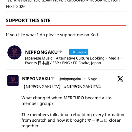
FEST 2026
SUPPORT THIS SITE
If you like what I do please support me on Ko-fi
NIPPONGAKU
Seguir
Japanese Music・Alternative Culture Booking・Media・
Events 日本語 / ESP / ENG / FR Osaka, Japan
NIPPONGAKU
@nippongaku
·
5 Ago
【NIPPONGAKU TV】
#NIPPONGAKUTV4
What changed when MERCURO became a six-
member group?
The members talk about rebuilding every formation
from scratch and how it brought マーキュロ closer
together.