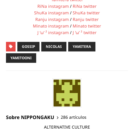
RiNa instagram
/
RiNa twitter
ShuKa instagram
/
ShuKa twitter
Ranju instagram
/
Ranju twitter
Minato instagram
/
Minato twitter
J ‘ω’ ² instagram
/
J ‘ω’ ² twitter
GOSSIP
NICOLAS
YAMITERA
YAMITOONI
Sobre NIPPONGAKU
286 artículos
ALTERNATIVE CULTURE