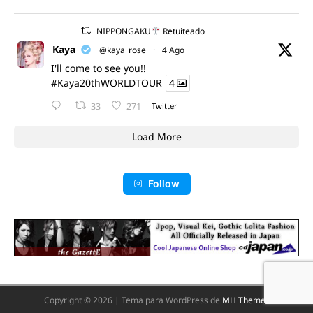
NIPPONGAKU
Retuiteado
Kaya
@kaya_rose
·
4 Ago
I'll come to see you!!
#Kaya20thWORLDTOUR
4
33
271
Twitter
Load More
Follow
Copyright © 2026 | Tema para WordPress de
MH Themes