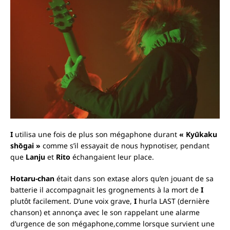
I
utilisa une fois de plus son mégaphone durant
« Kyūkaku
shōgai »
comme s’il essayait de nous hypnotiser, pendant
que
Lanju
et
Rito
échangaient leur place.
Hotaru-chan
était dans son extase alors qu’en jouant de sa
batterie il accompagnait les grognements à la mort de
I
plutôt facilement. D’une voix grave,
I
hurla LAST (dernière
chanson) et annonça avec le son rappelant une alarme
d’urgence de son mégaphone,comme lorsque survient une