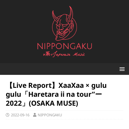
【Live Report】XaaXaa × gulu
gulu「Haretara ii na tour”ー
2022」(OSAKA MUSE)
2022-09-16
NIPPONGAKU