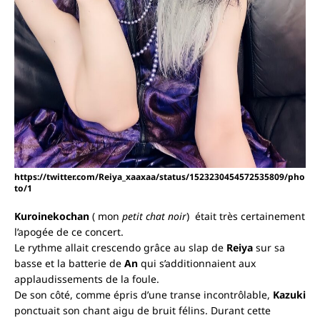
https://twitter.com/Reiya_xaaxaa/status/1523230454572535809/pho
to/1
Kuroinekochan
( mon
petit chat noir
) était très certainement
l’apogée de ce concert.
Le rythme allait crescendo grâce au slap de
Reiya
sur sa
basse et la batterie de
An
qui s’additionnaient aux
applaudissements de la foule.
De son côté, comme épris d’une transe incontrôlable,
Kazuki
ponctuait son chant aigu de bruit félins. Durant cette