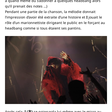
a quand même dû s’adonner à quelques headbang alors
qu’il prenait des notes …)
Pendant une partie de la chanson, la mélodie donnait
l’impression d’avoir été extraite d’une histoire et
I
jouait le
rôle d’un marionnettiste dirigeant le public en le forçant au
headbang comme si tous étaient ses pantins.
Après cela,
I
(哀)
se poignarda lui-même avec le micro au