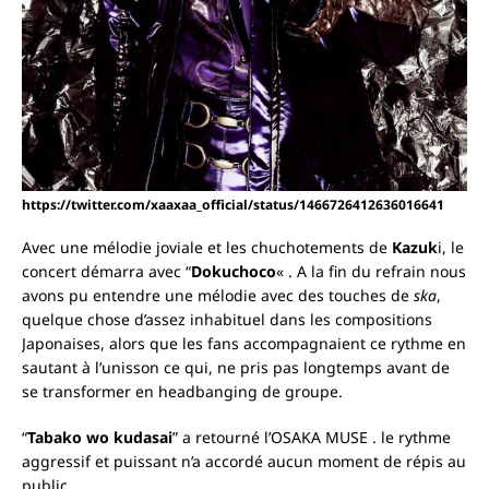
https://twitter.com/xaaxaa_official/status/1466726412636016641
Avec une mélodie joviale et les chuchotements de
Kazuk
i, le
concert démarra avec “
Dokuchoco
« . A la fin du refrain nous
avons pu entendre une mélodie avec des touches de
ska
,
quelque chose d’assez inhabituel dans les compositions
Japonaises, alors que les fans accompagnaient ce rythme en
sautant à l’unisson ce qui, ne pris pas longtemps avant de
se transformer en headbanging de groupe.
“
Tabako wo kudasai
” a retourné l’OSAKA MUSE . le rythme
aggressif et puissant n’a accordé aucun moment de répis au
public.