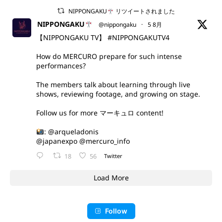
NIPPONGAKU
リツイートされました
NIPPONGAKU
@nippongaku
·
5 8月
【NIPPONGAKU TV】
#NIPPONGAKUTV4
How do MERCURO prepare for such intense
performances?
The members talk about learning through live
shows, reviewing footage, and growing on stage.
Follow us for more マーキュロ content!
:
@arqueladonis
@japanexpo
@mercuro_info
18
56
Twitter
Load More
Follow