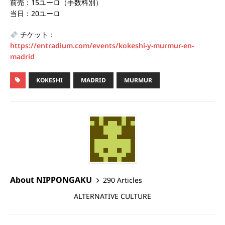
前売：15ユーロ（手数料別）
当日：20ユーロ
チケット：
https://entradium.com/events/kokeshi-y-murmur-en-
madrid
KOKESHI
MADRID
MURMUR
About NIPPONGAKU
290 Articles
ALTERNATIVE CULTURE