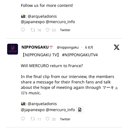
Follow us for more content!
:
@arqueladonis
@japanexpo
@mercuro_info
16
53
Twitter
NIPPONGAKU
@nippongaku
·
6 8月
【NIPPONGAKU TV】
#NIPPONGAKUTV4
Will MERCURO return to France?
In the final clip from our interview, the members
share a message for their French fans and talk
about the hope of meeting again through マーキュ
ロ’s music.
:
@arqueladonis
@japanexpo
@mercuro_info
11
35
Twitter