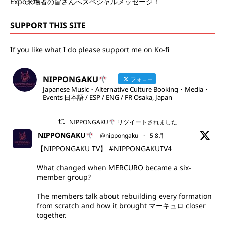
Expo来場者の皆さんへスペシャルメッセージ！
SUPPORT THIS SITE
If you like what I do please support me on Ko-fi
NIPPONGAKU
フォロー
Japanese Music・Alternative Culture Booking・Media・
Events 日本語 / ESP / ENG / FR Osaka, Japan
NIPPONGAKU
リツイートされました
NIPPONGAKU
@nippongaku
·
5 8月
【NIPPONGAKU TV】
#NIPPONGAKUTV4
What changed when MERCURO became a six-
member group?
The members talk about rebuilding every formation
from scratch and how it brought マーキュロ closer
together.