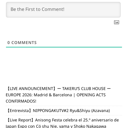
0
COMMENTS
【LIVE ANNOUNCEMENT】ー TAKERU’S CLUB HOUSE ー
EUROPE 2026: Madrid & Barcelona | OPENING ACTS
CONFIRMADOS!
【Entrevista】NIPPONGAKUTV#2 Ryu&Shiyu (Azavana)
【Live Report】Anisong Festa celebra el 25.º aniversario de
Japan Expo con Cö shu Nie, yama y Shoko Nakagawa