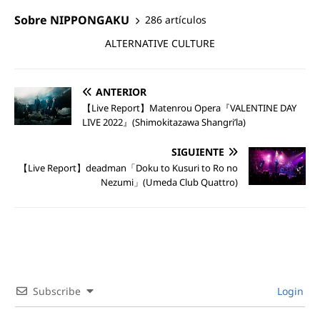
Sobre NIPPONGAKU
286 artículos
ALTERNATIVE CULTURE
ANTERIOR
【Live Report】Matenrou Opera『VALENTINE DAY
LIVE 2022』(Shimokitazawa Shangri’la)
SIGUIENTE
【Live Report】deadman「Doku to Kusuri to Ro no
Nezumi」(Umeda Club Quattro)
Subscribe
Login