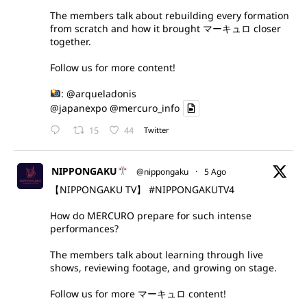
The members talk about rebuilding every formation
from scratch and how it brought マーキュロ closer
together.
Follow us for more content!
:
@arqueladonis
@japanexpo
@mercuro_info
15
44
Twitter
NIPPONGAKU
@nippongaku
·
5 Ago
【NIPPONGAKU TV】
#NIPPONGAKUTV4
How do MERCURO prepare for such intense
performances?
The members talk about learning through live
shows, reviewing footage, and growing on stage.
Follow us for more マーキュロ content!