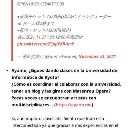
OPEN16:30 / START17:00
●会場チケット 7,000円(税込)+1ドリンクオーダー
※ お一人様2枚まで
●配信チケット4,000円(税込)
共に2021.11.27 (土) 12:00発売開始
pic.twitter.com/Z3ppEKBHmP
— 運命交差点 (@unmeikosaten)
November 21, 2021
Ayame, ¿Sigues dando clases en la Universidad de
Informática de Kyoto?
¿Cómo es coordinar el colaborar con la universidad,
tener un blog y las giras con Matenrou Opera?
Pocas veces se encuentran artistas tan
multidisciplinares… (
https://ayano.me
)
Sí, aún imparto clases ahí. Siento que todo está
interconectado ya que gracias a mis experiencias en el