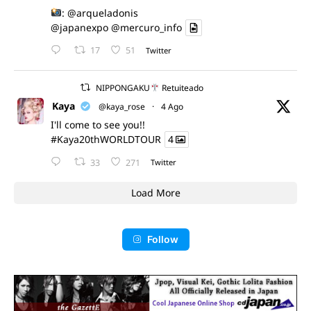
:
@arqueladonis
@japanexpo
@mercuro_info
17
51
Twitter
NIPPONGAKU
Retuiteado
Kaya
@kaya_rose
·
4 Ago
I'll come to see you!!
#Kaya20thWORLDTOUR
4
33
271
Twitter
Load More
Follow