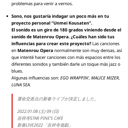
problemas para venir a vernos.
Sono, nos gustaría indagar un poco más en tu
proyecto personal “Unmei Kousaten”.
El sonido es un giro de 180 grados viniendo desde el
sonido de Matenrou Opera. ¿Cuáles han sido tus
influencias para crear este proyecto?
Las canciones
en
Matenrou Opera
normalmente son muy densas, así
que intenté hacer canciones con más espacios entre los
diferentes sonidos y también darle un toque más jazz o
blues.
Algunas influencias son:
EGO WRAPPIN
’, MALICE MIZER,
LUNA SEA.
運命交差点の新春ライブが決定しました。
2022.01.08 (土) 09 (日)
吉祥寺STAR PINE’S CAFE
新春LIVE2022「吉祥寺遊戯」