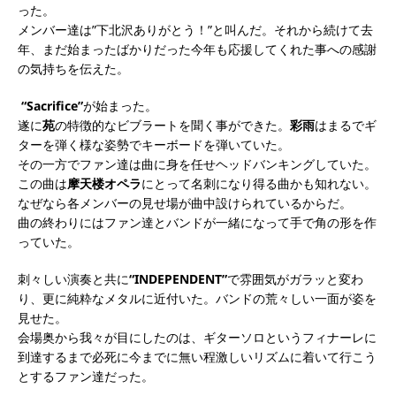
った。
メンバー達は”下北沢ありがとう！”と叫んだ。それから続けて去
年、まだ始まったばかりだった今年も応援してくれた事への感謝
の気持ちを伝えた。
“Sacrifice”
が始まった。
遂に
苑
の特徴的なビブラートを聞く事ができた。
彩雨
はまるでギ
ターを弾く様な姿勢でキーボードを弾いていた。
その一方でファン達は曲に身を任せヘッドバンキングしていた。
この曲は
摩天楼オペラ
にとって名刺になり得る曲かも知れない。
なぜなら各メンバーの見せ場が曲中設けられているからだ。
曲の終わりにはファン達とバンドが一緒になって手で角の形を作
っていた。
刺々しい演奏と共に
“INDEPENDENT”
で雰囲気がガラッと変わ
り、更に純粋なメタルに近付いた。
バンドの荒々しい一面が姿を
見せた。
会場奥から我々が目にしたのは、ギターソロというフィナーレに
到達するまで必死に今までに無い程激しいリズムに着いて行こう
とするファン達だった。