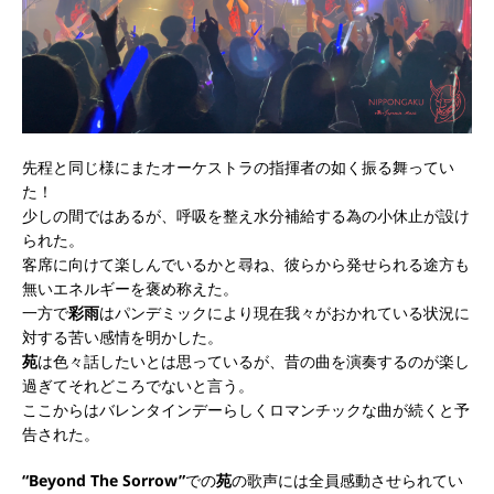
先程と同じ様にまたオーケストラの指揮者の如く振る舞ってい
た！
少しの間ではあるが、呼吸を整え水分補給する為の小休止が設け
られた。
客席に向けて楽しんでいるかと尋ね、彼らから発せられる途方も
無いエネルギーを褒め称えた。
一方で
彩雨
はパンデミックにより現在我々がおかれている状況に
対する苦い感情を明かした。
苑
は色々話したいとは思っているが、昔の曲を演奏するのが楽し
過ぎてそれどころでないと言う。
ここからはバレンタインデーらしくロマンチックな曲が続くと予
告された。
“Beyond The Sorrow”
での
苑
の歌声には全員感動させられてい