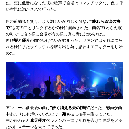
た。更に低音になった彼の歌声で会場はロマンチックな、色っぽ
い空気に満たされて行った。
何の前触れも無く、より激しいが同じく切ない
”終わらぬ涙の海
で”
も前の曲とリンクするかの様に演奏された。
曲名“終わらぬ涙
の海で”に沿う様に会場が海の様に真っ青に染められた。
再び
響
と
優介
の間で掛け合いが始まった。ファン達はそれにつら
れる様にまたサイリウムを取り出し
苑
は思わずエアギターをし始
めた。
アンコール前最後の曲は
”儚く消える愛の讃歌”
だった。
彩雨
が曲
中あまりにも輝いていたので、
苑
も彼に拍手を贈っていた。
曲が終わると
摩天楼オペラ
メンバー達は別れを告げて休憩をとる
ためにステージを去って行った。