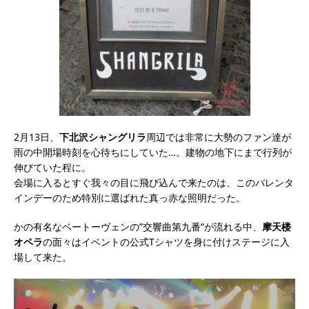
2月13日、
下北沢シャングリラ
周辺では非常に大勢のファン達が
雨の中開場時刻を心待ちにしていた…。建物の地下にまで行列が
伸びていた程に。
会場に入るとすぐ我々の目に飛び込んで来たのは、このバレンタ
インデーのため特別に選ばれた真っ赤な照明だった。
かの有名なベートーヴェンの”交響曲第九番”が流れる中、
摩天楼
オペラ
の面々はイベントの公式Tシャツを身に付けステージに入
場して来た。