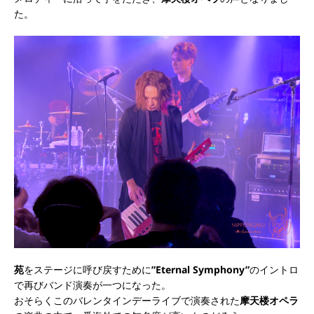
た。
苑
をステージに呼び戻すために
”Eternal Symphony”
のイントロ
で再びバンド演奏が一つになった。
おそらくこのバレンタインデーライブで演奏された
摩天楼オペラ