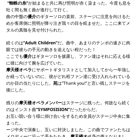
“蜘蛛の糸”
が始まると共に再び照明が赤く染まった。今度も息を
吐く間も無く曲が進行して行く。
曲の中盤の
優介
のギターソロの直前、ステージに注意を向けるた
めか客席側に照明が降り注ぎ我々の目を眩ませた。ここに来てメ
タルの真髄を見せ付けられた。
続くのは
”Adult Children”
だ。曲中、あまりのテンポの速さに肉
眼では彼らの手元の動きを追えない程だった！
ここでも
優介
はギターソロを披露し、ファン達はそれに応える様
に彼に向けて腕を広げていた。
摩天楼オペラ
にサポートギタリストとして加入してから一年強し
か経っていないのに、彼がどれ程ファン達に受け入れられている
のか目の当たりにした。
苑
は”Thank you!”と言い残しステージを
後にした。
残りの
摩天楼オペラメンバー
はステージに残った。何故なら続く
のはインスト曲
”SYMPOSISION”
だったからだ。
お互い競い合う様に掛け合いをするため全員がステージ中央に集
まった。
ージ中央で演奏し、互いに対決しました。この曲でファンたちは
メロディーに沿って手をたたき、
摩天楼オペラ
の声となりまし