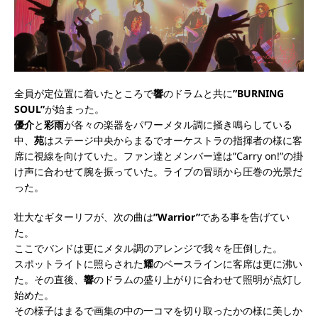
全員が定位置に着いたところで
響
のドラムと共に
”BURNING
SOUL”
が始まった。
優介
と
彩雨
が各々の楽器をパワーメタル調に掻き鳴らしている
中、
苑
はステージ中央からまるでオーケストラの指揮者の様に客
席に視線を向けていた。ファン達とメンバー達は”Carry on!”の掛
け声に合わせて腕を振っていた。ライブの冒頭から圧巻の光景だ
った。
壮大なギターリフが、次の曲は
”Warrior”
である事を告げてい
た。
ここでバンドは更にメタル調のアレンジで我々を圧倒した。
スポットライトに照らされた
耀
のベースラインに客席は更に沸い
た。その直後、
響
のドラムの盛り上がりに合わせて照明が点灯し
始めた。
その様子はまるで画集の中の一コマを切り取ったかの様に美しか