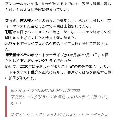
アンコールを求める手拍子が始まるまでの間、客席は興奮に満ち
た何とも言えない静寂に包まれていた。
数分後、
摩天楼オペラ
の面々が再登場した。あれだけ激しくパフ
ォーマンスした後だったので今回は上着無しでだが。
彩雨
が今日はバンドメンバー達と一緒になってファン達がこの空
間を創り上げてくれたと全員を褒め称えた。
ホワイトデーライブ
などの今後のライブ日程も併せて告知され
た。
摩天楼オペラ
の
ホワイトデーライブ
は1か月後の3月13日、今回
と同じく
下北沢シャングリラ
で行われた。
続いて、2020年に脱退したギタリスト
JaY
の後任で加入したサポ
ートギタリスト
優介
を正式に紹介し、客席からは彼を歓迎する様
に拍手が贈られた。
摩天楼オペラ VALENTINE DAY LIVE 2022
下北沢シャングリラにて熱気たっぷりのライブ初めでし
た！！
新年ということでちょっと短くしようとしたら思ったよ