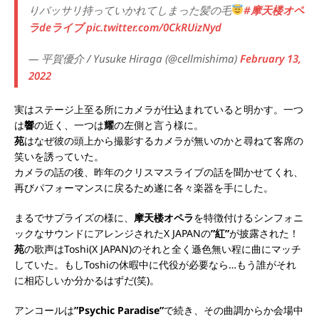
りバッサリ持っていかれてしまった髪の毛
#摩天楼オペ
ラdeライブ
pic.twitter.com/0CkRUizNyd
— 平賀優介 / Yusuke Hiraga (@cellmishima)
February 13,
2022
実はステージ上至る所にカメラが仕込まれていると明かす。一つ
は
響
の近く、一つは
耀
の左側と言う様に。
苑
はなぜ彼の頭上から撮影するカメラが無いのかと尋ねて客席の
笑いを誘っていた。
カメラの話の後、昨年のクリスマスライブの話を聞かせてくれ、
再びパフォーマンスに戻るため遂に各々楽器を手にした。
まるでサプライズの様に、
摩天楼オペラ
を特徴付けるシンフォニ
ックなサウンドにアレンジされたX JAPANの
”紅”
が披露された！
苑
の歌声はToshi(X JAPAN)のそれと全く遜色無い程に曲にマッチ
していた。もしToshiの休暇中に代役が必要なら…もう誰がそれ
に相応しいか分かるはずだ(笑)。
アンコールは
”Psychic Paradise”
で続き、その曲調からか会場中