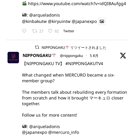
https://www.youtube.com/watch?v=idQIBAufgg4
:
@arqueladonis
@kinbakutw
@kiryuintw
@japanexpo
27
92
Twitter
NIPPONGAKU
リツイートされました
NIPPONGAKU
@nippongaku
·
5 8月
【NIPPONGAKU TV】
#NIPPONGAKUTV4
What changed when MERCURO became a six-
member group?
The members talk about rebuilding every formation
from scratch and how it brought マーキュロ closer
together.
Follow us for more content!
:
@arqueladonis
@japanexpo
@mercuro_info