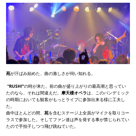
苑
が汗ばみ始めた、曲の激しさが伺い知れる。
“RUSH!”
の時が来た。前の曲が盛り上がりの最高潮と思ってい
たのなら、それは間違えだ。
摩天楼オペラ
は、このパンデミック
の時期においても観客がもっとライブに参加出来る様に工夫し
た。
曲中ほとんどの間、
苑
を含むステージ上全員がマイクを取りコー
ラスで参加した。そしてファン達は声を発する事が禁じられてい
たので手拍子しつつ飛び跳ねていた。