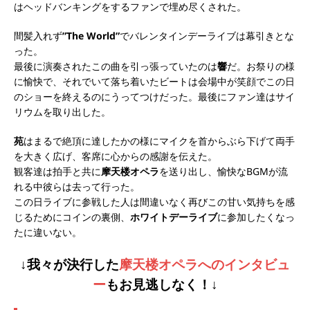
はヘッドバンキングをするファンで埋め尽くされた。
間髪入れず
”The World”
でバレンタインデーライブは幕引きとな
った。
最後に演奏されたこの曲を引っ張っていたのは
響
だ。お祭りの様
に愉快で、それでいて落ち着いたビートは会場中が笑顔でこの日
のショーを終えるのにうってつけだった。
最後にファン達はサイ
リウムを取り出した。
苑
はまるで絶頂に達したかの様にマイクを首からぶら下げて両手
を大きく広げ、客席に心からの感謝を伝えた。
観客達は拍手と共に
摩天楼オペラ
を送り出し、愉快なBGMが流
れる中彼らは去って行った。
この日ライブに参戦した人は間違いなく再びこの甘い気持ちを感
じるためにコインの裏側、
ホワイトデーライブ
に参加したくなっ
たに違いない。
↓我々が決行した
摩天楼オペラへのインタビュ
ー
もお見逃しなく！↓