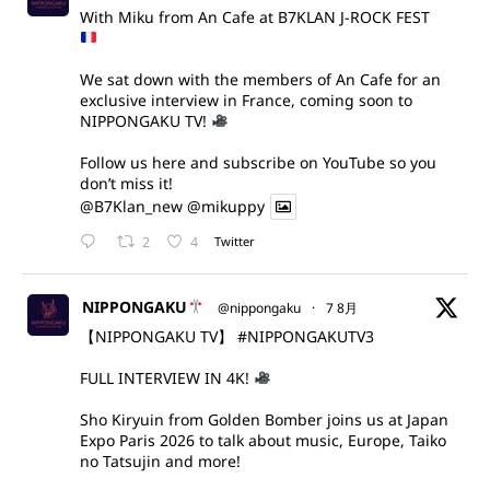
With Miku from An Cafe at B7KLAN J-ROCK FEST
We sat down with the members of An Cafe for an
exclusive interview in France, coming soon to
NIPPONGAKU TV!
Follow us here and subscribe on YouTube so you
don’t miss it!
@B7Klan_new
@mikuppy
2
4
Twitter
NIPPONGAKU
@nippongaku
·
7 8月
【NIPPONGAKU TV】
#NIPPONGAKUTV3
FULL INTERVIEW IN 4K!
Sho Kiryuin from Golden Bomber joins us at Japan
Expo Paris 2026 to talk about music, Europe, Taiko
no Tatsujin and more!