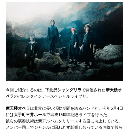
今回ご紹介するのは…
下北沢シャングリラ
で開催された
摩天楼オ
ペラ
のバレンタインデースペシャルライブだ。
摩天楼オペラ
は非常に長い活動期間を誇るバンドだ。今年5月4日
には
大手町三井ホール
で結成15周年記念ライブを行った。
彼らの演奏技術は新アルバムをリリースする度に向上している。
メンバー同士でジャンルに囚われず影響し合っているお陰で彼ら