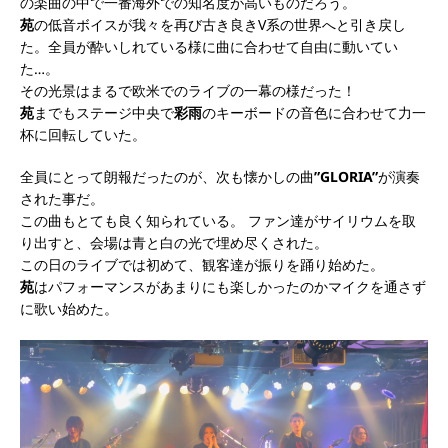
の楽曲の中で一番海外での知名度が高いものだろう。
苑
の低音ボイスが我々を再び古き良きV系の世界へと引き戻し
た。全員が酔いしれている様に曲に合わせて自由に動いてい
た…。
その光景はまるで欧米でのライブの一幕の様だった！
苑
までもステージ中央で
彩雨
のキーボードの音色に合わせて力一
杯に回転していた。
全員にとって朗報だったのが、次も懐かしの曲
”GLORIA”
が演奏
された事だ。
この曲もとても良く知られている。 ファン達がサイリウムを取
り出すと、会場は青と白の光で埋め尽くされた。
この日のライブでは初めて、観客達が振りを踊り始めた。
苑
はパフォーマンスがあまりにも楽しかったのかマイクを通さず
に歌い始めた。